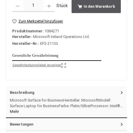
Produkt Anzahl: Gib den gewünschten Wert ein oder benutze die Schaltfläche
Stück
In den Warenkorb
Zum Merkzettel hinzufügen
Produktnummer:
1084271
Hersteller:
Microsoft Ireland Operations Ltd.
Hersteller-Nr.:
EP2-21133
Gesetzliche Gewährleistung
Gewährleistungslabel anzeigen
Beschreibung
Microsoft Surface for BusinessHersteller: MicrosoftModell:
Surface Laptop for BusinessFarbe: Platin/SilberProzessor: Intel®…
Mehr
Bewertungen