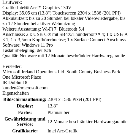
Laufwerk: -
Grafik: Intel® Arc™ Graphics 130V
Display: 35,05 cm (13.8") Touchscreen 2304 x 1536 (201 PPI)
Akkulaufzeit: bis zu 20 Stunden bei lokaler Videowiedergabe, bis
zu 12 Stunden bei aktiver Webnutzung
Weitere Ausstattung: Wi-Fi 7, Bluetooth 5.4
Anschlüsse: 2 x USB-C® mit SB4®/Thunderbolt™ 4; 1 x USB-A
3.1, 1 x 3,5mm Kopfhörerbuchse; 1 x Surface Connect Anschluss
Software: Windows 11 Pro
Tastaturbelegung: deutsch
Qualität: Neuware mit 12 Monate beschränkter Hardwaregarantie
Hersteller:
Microsoft Ireland Operations Ltd. South County Business Park
One Microsoft Place
IR Dublin 18
kunden@microsoft.com
Eigenschaften
Bildschirmauflösung:
2304 x 1536 Pixel (201 PPI)
Display:
13,8"
Farbe:
Platin/silber
Gewährleistung und
12 Monate beschränkter Hardwaregarantie
Service:
Grafikkarte:
Intel Arc-Grafik