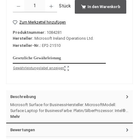
Produkt Anzahl: Gib den gewünschten Wert ein oder benutze die Schaltfläche
Stück
In den Warenkorb
Zum Merkzettel hinzufügen
Produktnummer:
1084281
Hersteller:
Microsoft Ireland Operations Ltd.
Hersteller-Nr.:
EP2-21510
Gesetzliche Gewährleistung
Gewährleistungslabel anzeigen
Beschreibung
Microsoft Surface for BusinessHersteller: MicrosoftModell:
Surface Laptop for BusinessFarbe: Platin/SilberProzessor: Intel®…
Mehr
Bewertungen